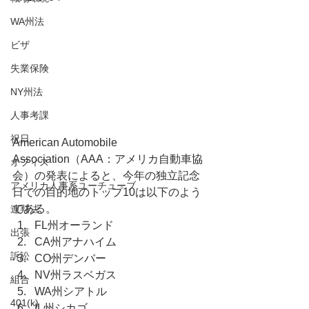
WA州法
ビザ
失業保険
NY州法
人事考課
祝日
American Automobile 
Association（AAA：アメリカ自動車協
オフィス
会）の発表によると、今年の独立記念
アメリカ人事系ユーチューブ
日での目的地のトップ10は以下のよう
である。
連邦法
FL州オーランド
出張
CA州アナハイム
訴訟
CO州デンバー
NV州ラスベガス
組合
WA州シアトル
401(k)
IL州シカゴ