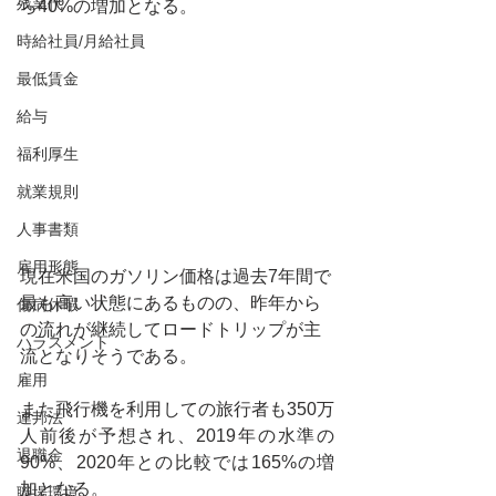
残業代
ら40%の増加となる。
時給社員/月給社員
最低賃金
給与
福利厚生
就業規則
人事書類
雇用形態
現在米国のガソリン価格は過去7年間で
最も高い状態にあるものの、昨年から
傷病休暇
の流れが継続してロードトリップが主
ハラスメント
流となりそうである。
雇用
また飛行機を利用しての旅行者も350万
連邦法
人前後が予想され、2019年の水準の
退職金
90%、2020年との比較では165%の増
加となる。
職場環境