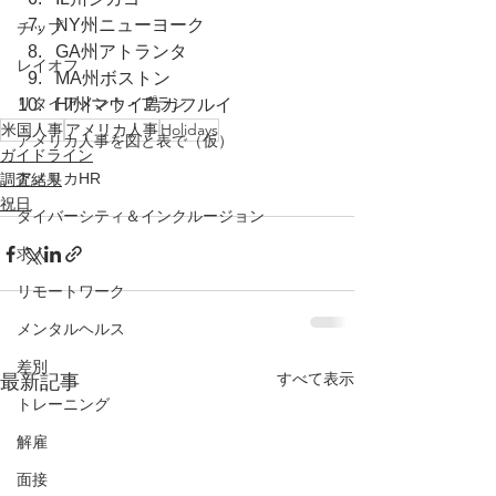
NY州ニューヨーク
チップ
GA州アトランタ
レイオフ
MA州ボストン
リタイアメント・プラン
HI州マウイ島カフルイ
米国人事
アメリカ人事
Holidays
アメリカ人事を図と表で（仮）
ガイドライン
アメリカHR
調査結果
祝日
ダイバーシティ＆インクルージョン
求人
リモートワーク
メンタルヘルス
差別
すべて表示
最新記事
トレーニング
解雇
面接