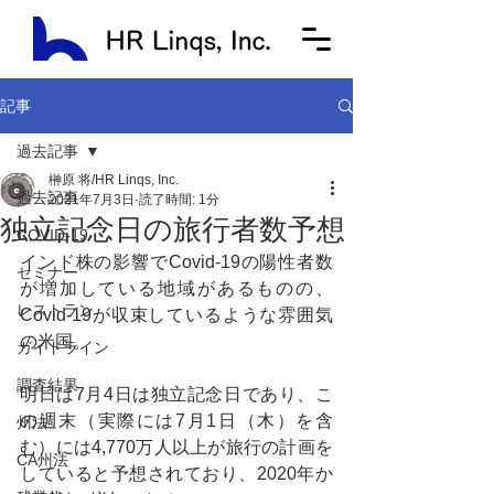
記事
過去記事
榊原 将/HR Linqs, Inc.
過去記事
2021年7月3日
読了時間: 1分
独立記念日の旅行者数予想
COVID-19
インド株の影響でCovid-19の陽性者数
セミナー
が増加している地域があるものの、
レストラン
Covid-19が収束しているような雰囲気
の米国。
ガイドライン
調査結果
明日は7月4日は独立記念日であり、こ
の週末（実際には7月1日（木）を含
州法
む）には4,770万人以上が旅行の計画を
CA州法
していると予想されており、2020年か