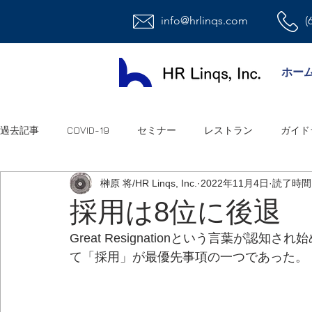
info@hrlinqs.com
(
ホー
過去記事
COVID-19
セミナー
レストラン
ガイド
榊原 将/HR Linqs, Inc.
2022年11月4日
読了時間:
時給社員/月給社員
最低賃金
給与
福利厚生
採用は8位に後退
Great Resignationという言葉が
ハラスメント
雇用
連邦法
退職金
職場環
て「採用」が最優先事項の一つであった。
祝日
オフィス
アメリカ人事系ユーチューブ
連