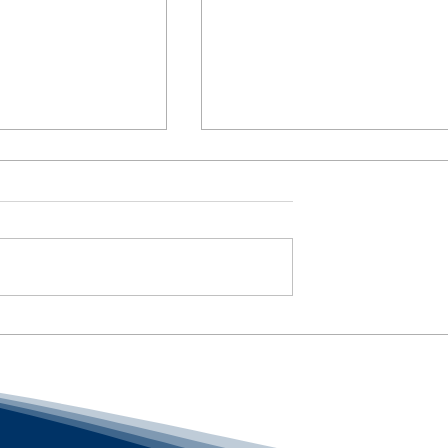
Iに給与相談 /
AIが「誰を解雇するか」を
 of Workers Would
める時代へ / AI Is Entering
iate Their Pay :
Layoff Decisions :「アメ
人事界隈」#アメ
人事界隈」#アメリカHR
Linqs
#HRLinqs #HRLinqsLearni
arning
#HRLinqsConnect