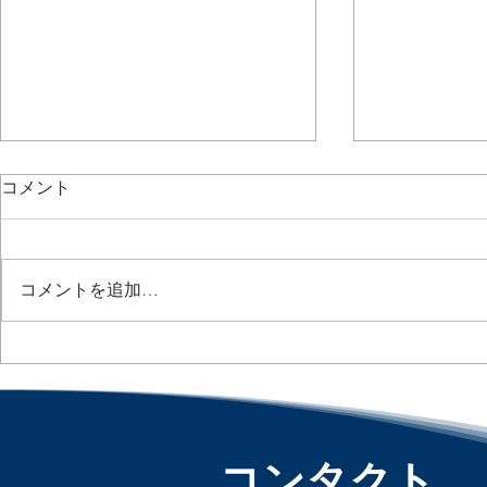
コメント
コメントを追加…
出社日がバラバラだと生産性
3人に1人がA
Nearly Half
が落ちる？ / Hybrid Work
Let AI Negot
May Be Costing Companies :
「アメリカ
「アメリカ人事界隈」#アメ
リカHR #HR
リカHR #HRLinqs
コンタクト
#HRLinqsLe
#HRLinqsLearning