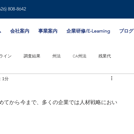
626) 808-8642
ム
会社案内
事業案内
企業研修/E-Learning
ブログ
ライン
調査結果
州法
CA州法
残業代
 1分
就業規則
人事書類
雇用形態
傷病休暇
認知され始めてから今まで、多くの企業では人材戦略におい
境
WA州法
ビザ
失業保険
NY州法
人事考課
邦法