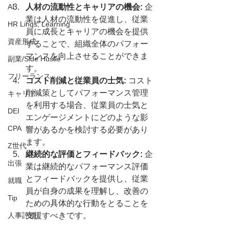
AI
人材の流動性とキャリアの機会:
 企
業は人材の流動性を促進し、従業
HR Linqs, Learning
員に成長とキャリアの機会を提供
資産形成
することで、組織全体のパフォー
マンスを向上させることができま
副業/Side Hustle
す。
フリーランス
コスト削減と従業員の士気:
 コスト
削減策としてパフォーマンス管理
キャリア
を利用する場合、従業員の士気と
DEI
エンゲージメントにどのような影
CPA
響があるかを検討する必要があり
ます。
Z世代
継続的な評価とフィードバック:
 企
出張
業は継続的なパフォーマンス評価
とフィードバックを提供し、従業
就職
員が自身の成果を理解し、改善の
Tip
ための具体的な行動をとることを
人事評価
支援すべきです。