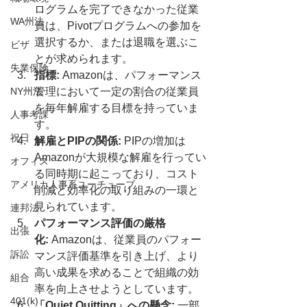
ログラムを完了できなかった従業
WA州法
員は、Pivotプログラムへの参加を
選択するか、または退職を選ぶこ
ビザ
とが求められます。
失業保険
指標:
 Amazonは、パフォーマンス
NY州法
管理において一定の割合の従業員
を毎年解雇する目標を持っていま
人事考課
す。
祝日
解雇とPIPの関係:
 PIPの増加は
Amazonが大規模な解雇を行ってい
オフィス
る同時期に起こっており、コスト
アメリカ人事系ユーチューブ
削減と効率化の取り組みの一環と
見られています。
連邦法
パフォーマンス評価の厳格
出張
化:
 Amazonは、従業員のパフォー
訴訟
マンス評価基準を引き上げ、より
高い成果を求めることで組織の効
組合
率を向上させようとしています。
401(k)
「Quiet Quitting」への懸念:
 一部