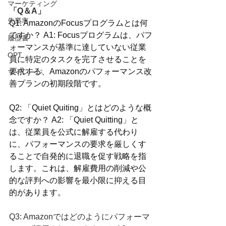
マーケティング
「Q＆A」
失業率
Q1: AmazonのFocusプログラムとは何
ですか？ A1: Focusプログラムは、パフ
履歴書
ォーマンスが基準に達していない従業
OPT
員に特定のタスクを完了させることを
要求する、Amazonのパフォーマンス改
マイレージ
善プランの初期段階です。
Q2: 「Quiet Quiting」とはどのような概
念ですか？ A2: 「Quiet Quitting」と
は、従業員を公式に解雇する代わり
に、パフォーマンスの要求を厳しくす
ることで自発的に退職を促す戦略を指
します。これは、解雇費用の削減や公
的な評判への影響を最小限に抑える目
的があります。
Q3: Amazonではどのようにパフォーマ