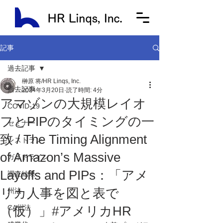
記事
過去記事
榊原 将/HR Linqs, Inc.
過去記事
2024年3月20日
読了時間: 4分
アマゾンの大規模レイオ
COVID-19
フとPIPのタイミングの一
セミナー
致 / The Timing Alignment
レストラン
of Amazon’s Massive
ガイドライン
Layoffs and PIPs：「アメ
調査結果
リカ人事を図と表で
州法
（仮）」#アメリカHR
CA州法