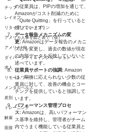
の従業員は、PIPの増加を通じて、
チップ
Amazonがコスト削減のために
レイオフ
「Quite Quitting」を行っていると
リタイアメント・プラン
感じています。
データ報告メカニズムの変
アメリカ人事を図と表で（仮）
更:
 Amazonはデータ報告のメカニ
アメリカHR
ズムを変更し、過去の数値が現在
の内部データを反映していないと
ダイバーシティ＆インクルージョン
述べています。
求人
従業員サポートの強調:
 Amazon
は、期待に応えられない少数の従
リモートワーク
業員に対して、改善の機会とコー
メンタルヘルス
チングを提供していると強調して
差別
います。
パフォーマンス管理プロセ
トレーニング
ス:
 Amazonは、高いパフォーマン
解雇
ス基準を維持し、管理者がチーム
内でうまく機能している従業員と
面接