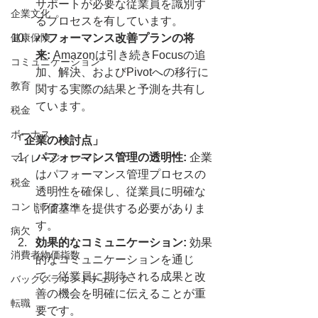
サポートが必要な従業員を識別す
企業文化
るプロセスを有しています。
健康保険
パフォーマンス改善プランの将
来:
 Amazonは引き続きFocusの追
コミュニケーション
加、解決、およびPivotへの移行に
教育
関する実際の結果と予測を共有し
ています。
税金
ボーナス
「企業の検討点」
パフォーマンス管理の透明性:
 企業
マイレージ・レート
はパフォーマンス管理プロセスの
税金
透明性を確保し、従業員に明確な
コントラクター
評価基準を提供する必要がありま
す。
病欠
効果的なコミュニケーション:
 効果
消費者物価指数
的なコミュニケーションを通じ
て、従業員に期待される成果と改
バックグラウンドチェック
善の機会を明確に伝えることが重
転職
要です。