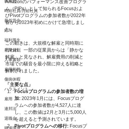
残業代
Amazonのパフォーマンス改善プログラ
ム（PIPs）として知られるFocusおよ
時給社員/月給社員
びPivotプログラムの参加者数が2022年
最低賃金
春から2023年初めにかけて急増しまし
た。
給与
福利厚生
この動きは、大規模な解雇と同時期に
就業規則
行われ、一部の従業員からは「静かな
解雇」と見なされ、解雇費用の削減と
人事書類
市場での騒音を最小限に抑える戦略と
雇用形態
解釈されました。
傷病休暇
「主要な点」
ハラスメント
Focusプログラムの参加者数の増
加:
 2023年1月には、Focusプログ
雇用
ラムへの参加者数が4,527人に達
連邦法
し、この数値は2月と3月に5,000人
退職金
を超えると予測されています。
Pivotプログラムへの移行:
 Focusプ
職場環境